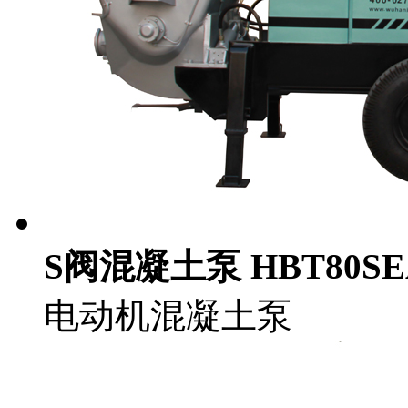
S阀混凝土泵 HBT80SEA
电动机混凝土泵