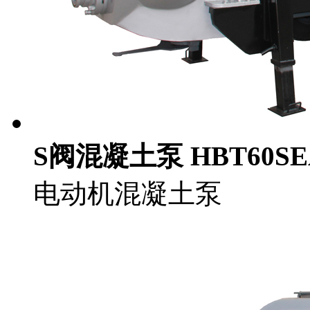
S阀混凝土泵 HBT60SEA
电动机混凝土泵