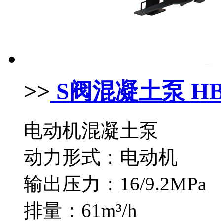
>>
S阀混凝土泵 HBT
电动机混凝土泵
动力形式：电动机
输出压力：16/9.2MPa
排量：61m³/h