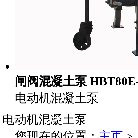
闸阀混凝土泵 HBT80E-
电动机混凝土泵
电动机混凝土泵
您现在的位置：
主页
>