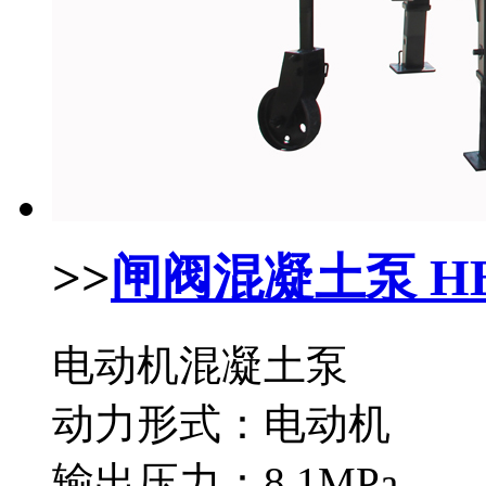
>>
闸阀混凝土泵 HBT
电动机混凝土泵
动力形式：电动机
输出压力：8.1MPa