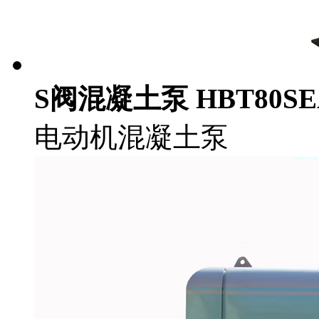
S阀混凝土泵 HBT80SEA
电动机混凝土泵