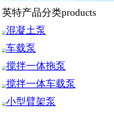
英特产品分类
products
混凝土泵
车载泵
搅拌一体拖泵
搅拌一体车载泵
小型臂架泵