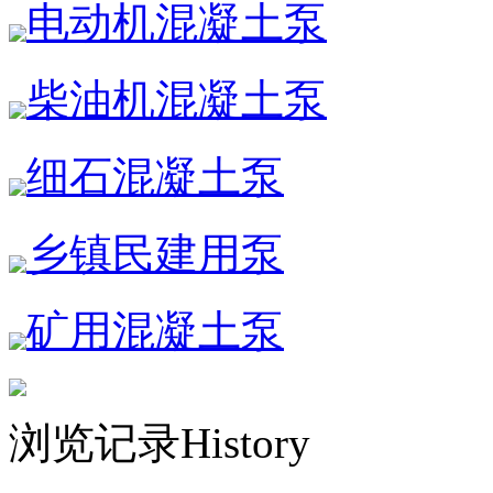
电动机混凝土泵
柴油机混凝土泵
细石混凝土泵
乡镇民建用泵
矿用混凝土泵
浏览记录
History